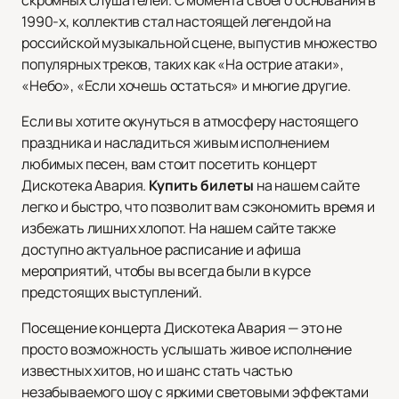
скромных слушателей. С момента своего основания в
1990-х, коллектив стал настоящей легендой на
российской музыкальной сцене, выпустив множество
популярных треков, таких как «На острие атаки»,
«Небо», «Если хочешь остаться» и многие другие.
Если вы хотите окунуться в атмосферу настоящего
праздника и насладиться живым исполнением
любимых песен, вам стоит посетить концерт
Дискотека Авария.
Купить билеты
на нашем сайте
легко и быстро, что позволит вам сэкономить время и
избежать лишних хлопот. На нашем сайте также
доступно актуальное расписание и афиша
мероприятий, чтобы вы всегда были в курсе
предстоящих выступлений.
Посещение концерта Дискотека Авария — это не
просто возможность услышать живое исполнение
известных хитов, но и шанс стать частью
незабываемого шоу с яркими световыми эффектами