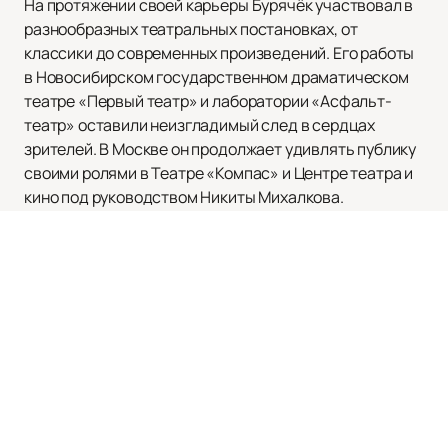
На протяжении своей карьеры Бурячёк участвовал в
разнообразных театральных постановках, от
классики до современных произведений. Его работы
в Новосибирском государственном драматическом
театре «Первый театр» и лаборатории «Асфальт-
театр» оставили неизгладимый след в сердцах
зрителей. В Москве он продолжает удивлять публику
своими ролями в Театре «Компас» и Центре театра и
кино под руководством Никиты Михалкова.
Никита также проявил себя на большом экране, став
лауреатом премии имени Владлена Бирюкова за
главную роль в фильме «Шкварки». Его
фильмография впечатляет разнообразием жанров и
глубиной воплощаемых образов.
Не упустите возможность познакомиться с
творчеством этого талантливого актёра! Посетите
наш сайт, чтобы
купить билеты
на мероприятия с
участием Никиты Бурячка. Расписание и афишу