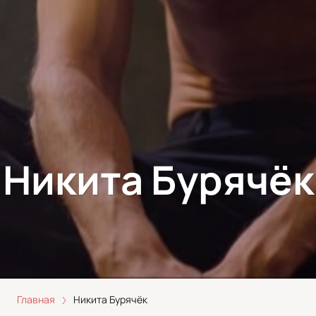
Никита Бурячёк
Главная
Никита Бурячёк