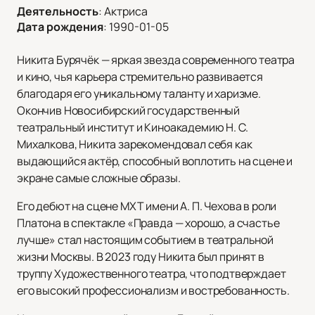
Деятельность
:
Актриса
Дата рождения
:
1990-01-05
Никита Бурячёк — яркая звезда современного театра
и кино, чья карьера стремительно развивается
благодаря его уникальному таланту и харизме.
Окончив Новосибирский государственный
театральный институт и Киноакадемию Н. С.
Михалкова, Никита зарекомендовал себя как
выдающийся актёр, способный воплотить на сцене и
экране самые сложные образы.
Его дебют на сцене МХТ имени А. П. Чехова в роли
Платона в спектакле «Правда — хорошо, а счастье
лучше» стал настоящим событием в театральной
жизни Москвы. В 2023 году Никита был принят в
труппу Художественного театра, что подтверждает
его высокий профессионализм и востребованность.