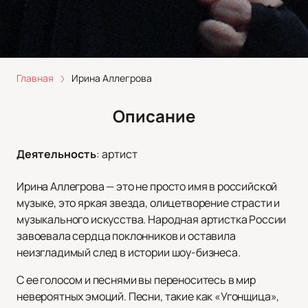
Главная
Ирина Аллегрова
Описание
Деятельность
:
артист
Ирина Аллегрова — это не просто имя в российской
музыке, это яркая звезда, олицетворение страсти и
музыкального искусства. Народная артистка России
завоевала сердца поклонников и оставила
неизгладимый след в истории шоу-бизнеса.
С ее голосом и песнями вы переноситесь в мир
невероятных эмоций. Песни, такие как «Угонщица»,