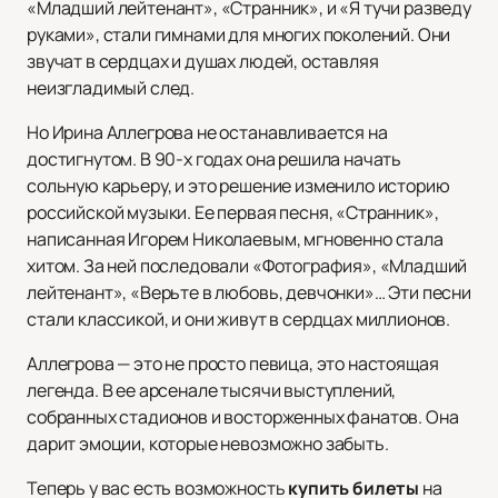
«Младший лейтенант», «Странник», и «Я тучи разведу
руками», стали гимнами для многих поколений. Они
звучат в сердцах и душах людей, оставляя
неизгладимый след.
Но Ирина Аллегрова не останавливается на
достигнутом. В 90-х годах она решила начать
сольную карьеру, и это решение изменило историю
российской музыки. Ее первая песня, «Странник»,
написанная Игорем Николаевым, мгновенно стала
хитом. За ней последовали «Фотография», «Младший
лейтенант», «Верьте в любовь, девчонки»… Эти песни
стали классикой, и они живут в сердцах миллионов.
Аллегрова — это не просто певица, это настоящая
легенда. В ее арсенале тысячи выступлений,
собранных стадионов и восторженных фанатов. Она
дарит эмоции, которые невозможно забыть.
Теперь у вас есть возможность
купить билеты
на