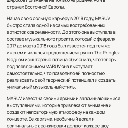
широкое признание не только на родине, но и в
странах Восточной Европы.
Начав свою сольную карьеру в 2018 году, MARUV
быстро стала одной из самых востребованных
артисток современности. До этого она выступала в
составе музыкального проекта, который с февраля
2017 до марта 2018 года был известен под тем же
именем и являлся продолжением группы The Pringlez.
В одном из интервью певица объяснила, что теперь
под псевдонимом MARUV она выступает
самостоятельно, что позволило ей полностью
реализовать свой творческий потенциал и создать
уникальный музыкальный стиль.
MARUV известна своими яркими и запоминающимися
выступлениями, которые привлекают внимание и
создают неповторимую атмосферу на каждом
концерте. Ее харизма, необычный вокал и
оригинальные аранжировки делают каждое шоу