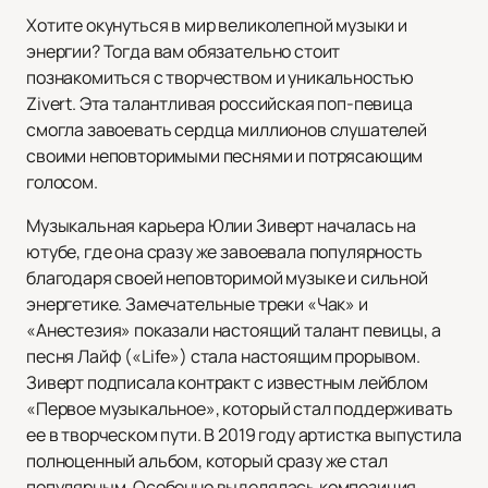
Хотите окунуться в мир великолепной музыки и
энергии? Тогда вам обязательно стоит
познакомиться с творчеством и уникальностью
Zivert. Эта талантливая российская поп-певица
смогла завоевать сердца миллионов слушателей
своими неповторимыми песнями и потрясающим
голосом.
Музыкальная карьера Юлии Зиверт началась на
ютубе, где она сразу же завоевала популярность
благодаря своей неповторимой музыке и сильной
энергетике. Замечательные треки «Чак» и
«Анестезия» показали настоящий талант певицы, а
песня Лайф («Life») стала настоящим прорывом.
Зиверт подписала контракт с известным лейблом
«Первое музыкальное», который стал поддерживать
ее в творческом пути. В 2019 году артистка выпустила
полноценный альбом, который сразу же стал
популярным. Особенно выделялась композиция