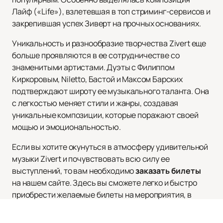
Лайф («Life»), взлетевшая в топ стриминг-сервисов и
закрепившая успех Зиверт на прочных основаниях.
Уникальность и разнообразие творчества Zivert еще
больше проявляются в ее сотрудничестве со
знаменитыми артистами. Дуэты с Филиппом
Киркоровым, Niletto, Бастой и Максом Барских
подтверждают широту ее музыкального таланта. Она
с легкостью меняет стили и жанры, создавая
уникальные композиции, которые поражают своей
мощью и эмоциональностью.
Если вы хотите окунуться в атмосферу удивительной
музыки Zivert и почувствовать всю силу ее
выступлений, то вам необходимо
заказать билеты
на нашем сайте. Здесь вы сможете легко и быстро
приобрести желаемые билеты на мероприятия, в
которых участвует Zivert. Приятным бонусом будет
возможность ознакомиться с расписанием и афишей