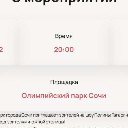
Время
2
20:00
Площадка
Олимпийский парк Сочи
парк города Сочи приглашает зрителей на шоу Полины Гагар
ред зрителями южной столицы!