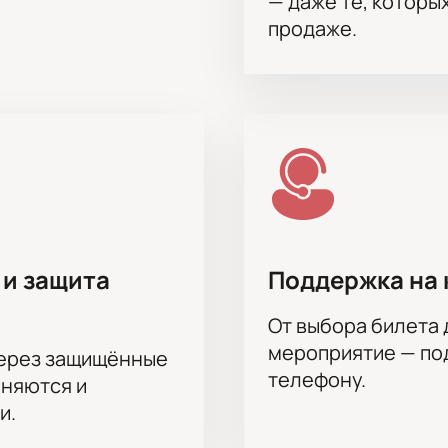
— даже те, которы
продаже.
 и защита
Поддержка на 
От выбора билета 
мероприятие — под
через защищённые
телефону.
аняются и
и.