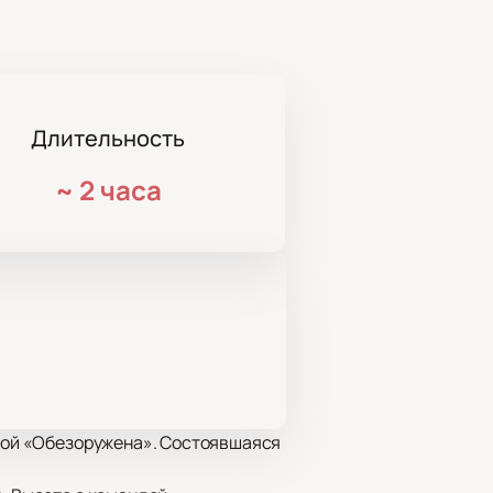
Длительность
~
2 часа
иной «Обезоружена». Состоявшаяся