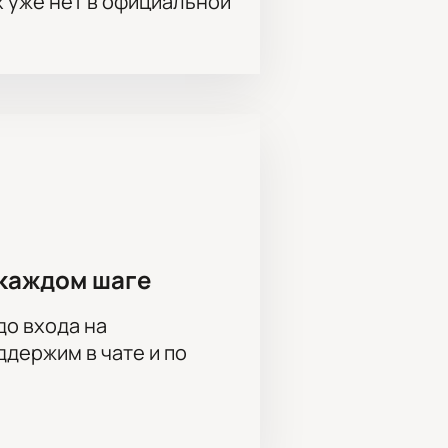
х уже нет в официальной
каждом шаге
до входа на
держим в чате и по