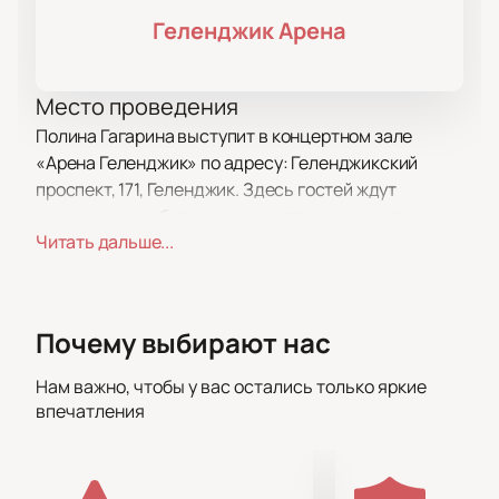
Геленджик Арена
Место проведения
Полина Гагарина выступит в концертном зале
«Арена Геленджик» по адресу: Геленджикский
проспект, 171, Геленджик. Здесь гостей ждут
современное оборудование, отличная акустика и
Читать дальше...
удобные кресла для каждого зрителя.
О концерте
В программе «Навсегда» певица откроет новую
Почему выбирают нас
страницу своего творчества. За два часа гости
увидят яркие инсталляции, оригинальное световое
Нам важно, чтобы у вас остались только яркие
шоу и услышат живое исполнение. Организаторы
впечатления
создают атмосферу, в которой каждый почувствует
себя частью большого музыкального праздника.
Полина исполнит свежие песни из нового альбома