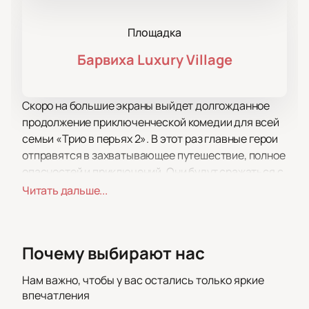
Площадка
Барвиха Luxury Village
Скоро на большие экраны выйдет долгожданное
продолжение приключенческой комедии для всей
семьи «Трио в перьях 2». В этот раз главные герои
отправятся в захватывающее путешествие, полное
опасностей и приключений. Они будут сражаться с
злобными врагами, преодолевать непреодолимые
Читать дальше...
препятствия и рисковать своими жизнями ради
спасения своих друзей и себя.
13 мая состоится премьерный показ мультфильма в
Почему выбирают нас
одном из самых красивых кинотеатров Москвы -
Барвиха Luxury Village. На этом событии вы
Нам важно, чтобы у вас остались только яркие
сможете насладиться просмотром новинки вместе
впечатления
с друзьями и близкими, окунуться в незабываемую