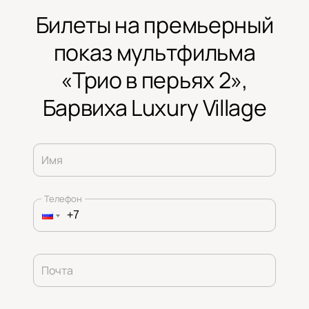
Билеты на премьерный
показ мультфильма
«Трио в перьях 2»,
Барвиха Luxury Village
Имя
Телефон
Почта