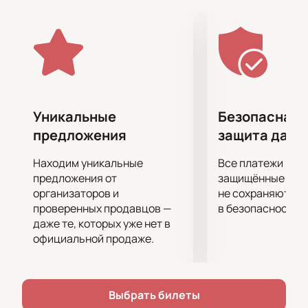
атмосферу приключений и получить массу
позитивных эмоций.
Кроме того, на премьеру придут известные актеры
дубляжа - Алексей Воробьев, Полина Гагарина и
Филипп Киркоров, которые оживят героев
мультфильма своими голосами и привнесут в них
еще больше жизни и яркости.
Уникальные
Безопасная 
Не упустите возможность окунуться в мир
предложения
защита данн
приключений и фантазии вместе с любимыми
героями. Билеты на премьерный показ уже в
Находим уникальные
Все платежи про
продаже, так что не теряйте времени и бронируйте
предложения от
защищённые шлю
свои места на эту незабываемую встречу с «Трио в
организаторов и
не сохраняются 
проверенных продавцов —
в безопасности.
перьях 2»!
даже те, которых уже нет в
официальной продаже.
Выбрать билеты