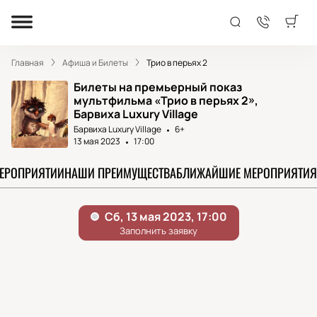
Главная
Афиша и Билеты
Трио в перьях 2
Билеты на премьерный показ
мультфильма «Трио в перьях 2»,
Барвиха Luxury Village
Барвиха Luxury Village
6+
13 мая 2023
17:00
МЕРОПРИЯТИИ
НАШИ ПРЕИМУЩЕСТВА
БЛИЖАЙШИЕ МЕРОПРИЯТИЯ