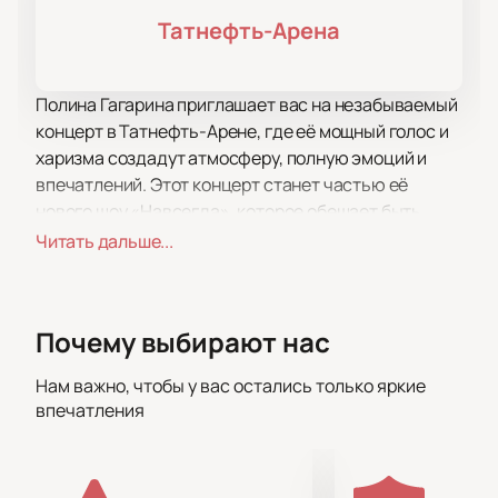
Татнефть-Арена
Полина Гагарина приглашает вас на незабываемый
концерт в Татнефть-Арене, где её мощный голос и
харизма создадут атмосферу, полную эмоций и
впечатлений. Этот концерт станет частью её
нового шоу «Навсегда», которое обещает быть
настоящим событием для всех поклонников
Читать дальше...
творчества знаменитой певицы.
Татнефть-Арена — это современная площадка,
расположенная в сердце Казани. Она известна
Почему выбирают нас
своим комфортом и отличной акустикой, что
делает её идеальным местом для проведения
Нам важно, чтобы у вас остались только яркие
концертов такого уровня. Арена вмещает тысячи
впечатления
зрителей, обеспечивая отличную видимость и звук
с любого места. Это пространство, где каждый
сможет насладиться выступлением Полины