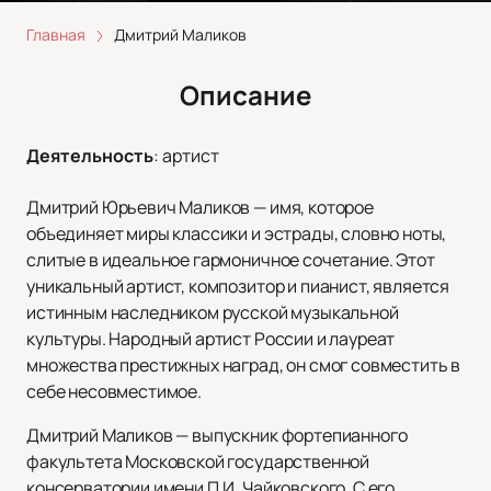
Главная
Дмитрий Маликов
Описание
Деятельность
:
артист
Дмитрий Юрьевич Маликов — имя, которое
объединяет миры классики и эстрады, словно ноты,
слитые в идеальное гармоничное сочетание. Этот
уникальный артист, композитор и пианист, является
истинным наследником русской музыкальной
культуры. Народный артист России и лауреат
множества престижных наград, он смог совместить в
себе несовместимое.
Дмитрий Маликов — выпускник фортепианного
факультета Московской государственной
консерватории имени П.И. Чайковского. С его